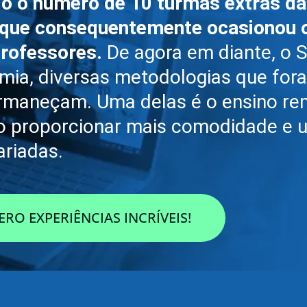
do o número de 10 turmas extras d
 o que consequentemente ocasionou
professores.
De agora em diante, o S
ia, diversas metodologias que for
ermaneçam. Uma delas é o ensino re
do proporcionar mais comodidade e 
ariadas.
RO EXPERIÊNCIAS INCRÍVEIS!