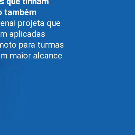
as que tinham
 o também
enai projeta que
am aplicadas
moto para turmas
um maior alcance