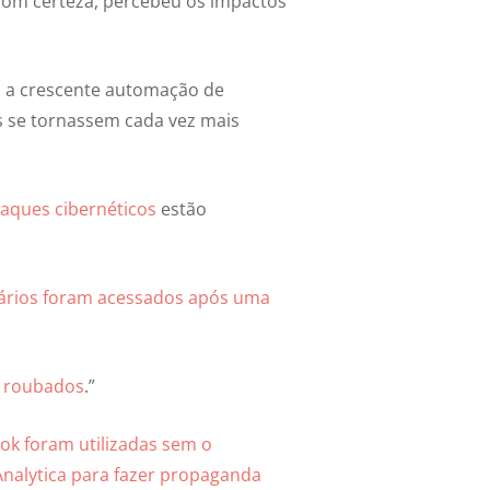
om certeza, percebeu os impactos
m a crescente automação de
s se tornassem cada vez mais
taques cibernéticos
estão
uários foram acessados após uma
e roubados
.”
ok foram utilizadas sem o
nalytica para fazer propaganda