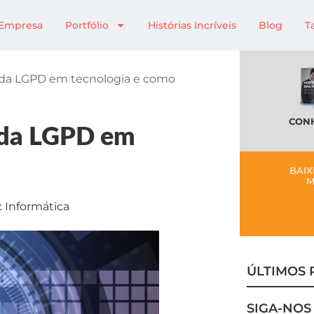
Empresa
Portfólio
Histórias Incríveis
Blog
T
 da LGPD em tecnologia e como
CONH
 da LGPD em
BAIX
M
c Informática
ÚLTIMOS 
SIGA-NOS