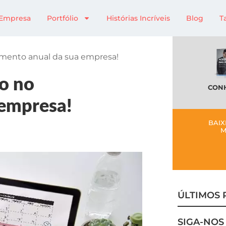
Empresa
Portfólio
Histórias Incríveis
Blog
T
jamento anual da sua empresa!
do no
CONH
 empresa!
BAIX
M
ÚLTIMOS 
SIGA-NOS