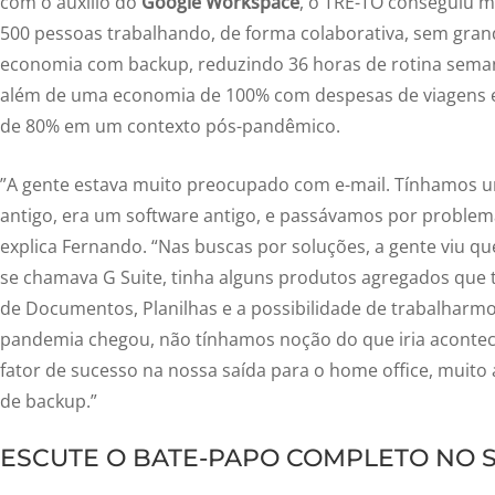
com o auxílio do
Google Workspace
, o TRE-TO conseguiu m
500 pessoas trabalhando, de forma colaborativa, sem gra
economia com backup, reduzindo 36 horas de rotina seman
além de uma economia de 100% com despesas de viagens e
de 80% em um contexto pós-pandêmico.
”A gente estava muito preocupado com e-mail. Tínhamos
antigo, era um software antigo, e passávamos por proble
explica Fernando. “Nas buscas por soluções, a gente viu 
se chamava G Suite, tinha alguns produtos agregados que 
de Documentos, Planilhas e a possibilidade de trabalharm
pandemia chegou, não tínhamos noção do que iria acontec
fator de sucesso na nossa saída para o home office, muito
de backup.”
ESCUTE O BATE-PAPO COMPLETO NO S