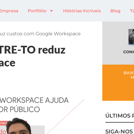
Empresa
Portfólio
Histórias Incríveis
Blog
T
eduz custos com Google Workspace
: TRE-TO reduz
CONH
ace
BAIX
M
ÚLTIMOS 
SIGA-NOS