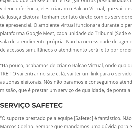
explicou que conseguiram enxergar outras possibilidades d
videoconferência, eles criaram o Balcão Virtual, que vai pos
da Justiça Eleitoral tenham contato direto com os servidor
telepresencial. O ambiente virtual funcionará durante o pe
plataforma Google Meet, cada unidade do Tribunal (Sede e
sala de atendimento própria. Não há necessidade de agen
de acessos simultâneos o atendimento será feito por orde
“Há pouco, acabamos de criar o Balcão Virtual, onde qualqu
TRE-TO vai entrar no site e, lá, vai ter um link para o servid
as zonas eleitorais. Nós não paramos e conseguimos aten
missão, que é prestar um serviço de qualidade, de ponta a 
SERVIÇO SAFETEC
“O suporte prestado pela equipe [Safetec] é fantástico. Nã
Marcos Coelho. Sempre que mandamos uma dúvida para ele