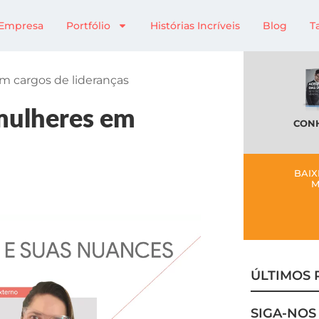
Empresa
Portfólio
Histórias Incríveis
Blog
T
m cargos de lideranças
 mulheres em
CONH
BAIX
M
ÚLTIMOS 
SIGA-NOS