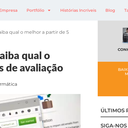
Empresa
Portfólio
Histórias Incríveis
Blog
T
iba qual o melhor a partir de 5
CONH
aiba qual o
os de avaliação
BAIX
M
ormática
ÚLTIMOS 
SIGA-NOS