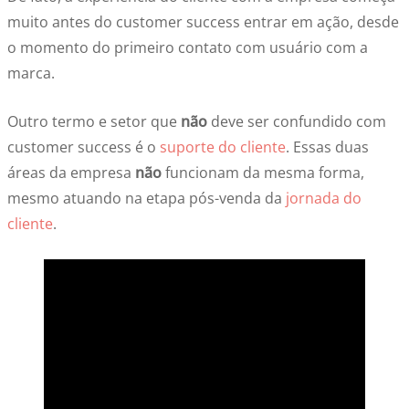
muito antes do customer success entrar em ação, desde
o momento do primeiro contato com usuário com a
marca.
Outro termo e setor que
não
deve ser confundido com
customer success é o
suporte do cliente
. Essas duas
áreas da empresa
não
funcionam da mesma forma,
mesmo atuando na etapa pós-venda da
jornada do
cliente
.