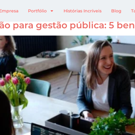
e
Empresa
Portfólio
Histórias Incríveis
Blog
T
o para gestão pública: 5 ben