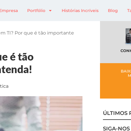
Empresa
Portfólio
Histórias Incríveis
Blog
T
em TI? Por que é tão importante
CONH
e é tão
ntenda!
BAIX
M
tica
ÚLTIMOS 
SIGA-NOS