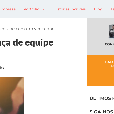
Empresa
Portfólio
Histórias Incríveis
Blog
T
de equipe com um vencedor
nça de equipe
CONH
BAIX
M
ica
ÚLTIMOS 
SIGA-NOS