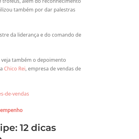
 e troféus, além do reconhecimento
ilizou também por dar palestras
stre da liderança e do comando de
e, veja também o depoimento
da
Chico Rei
, empresa de vendas de
desempenho
pe: 12 dicas
o