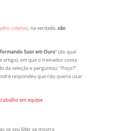
alho coletivo
, na verdade,
são
sformando Suor em Ouro
” (do qual
e artigo), em que o treinador conta
do da seleção e perguntou: “Poço?”.
 André respondeu que não queria usar
 trabalho em equipe
s se seu líder se mostra