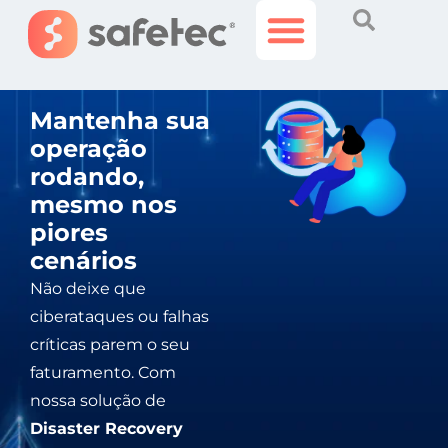
Histórias Incríveis
Área do Cliente
Mantenha sua
operação
rodando,
mesmo nos
piores
cenários
Não deixe que
ciberataques ou falhas
críticas parem o seu
faturamento. Com
nossa solução de
Disaster Recovery