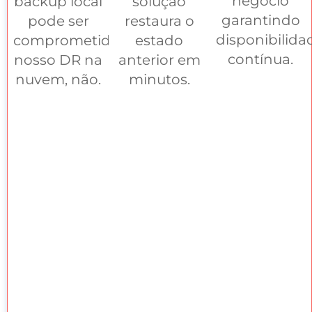
negócio
backup local
solução
garantindo
pode ser
restaura o
disponibilida
comprometido;
estado
contínua.
nosso DR na
anterior em
nuvem, não.
minutos.