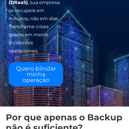
(DRaaS)
, sua empresa
se recupera em
minutos, não em dias.
Transforme crises
graves em meros
incidentes
operacionais.
Quero blindar
minha
operação
Por que apenas o Backup
não é suficiente?