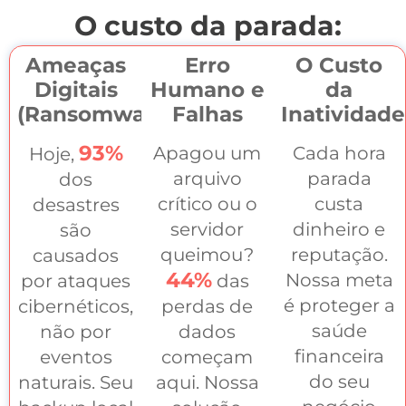
O custo da parada:
Ameaças
Erro
O Custo
Digitais
Humano e
da
(Ransomware)
Falhas
Inatividade
93%
Apagou um
Cada hora
Hoje,
arquivo
parada
dos
crítico ou o
custa
desastres
servidor
dinheiro e
são
queimou?
reputação.
causados
44%
Nossa meta
por ataques
das
é proteger a
cibernéticos,
perdas de
saúde
não por
dados
financeira
eventos
começam
do seu
naturais. Seu
aqui. Nossa