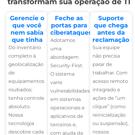
transformam sua operação de TI
Gerencie o
Feche as
Suporte
que você
portas para
que chega
nem sabia
ciberataques
antes da
que tinha
reclamação
Adotamos
Do inventário
Sua equipe
uma
completo à
não precisa
abordagem
geolocalização
parar de
Security-First.
de
trabalhar. Com
O sistema
equipamentos
acesso remoto
varre
roubados:
integrado e
vulnerabilidades
tenha controle
ações de “um
em sistemas
absoluto.
clique” (como
operacionais e
Nossa
reinicialização
aplicativos de
tecnologia
ou suspensão),
terceiros e,
descobre cada
nossos
com ajuda da