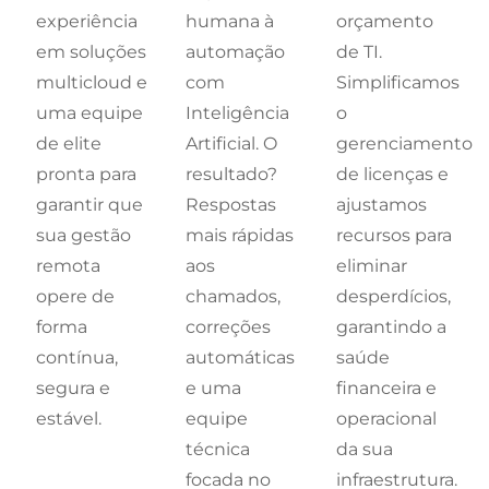
experiência
humana à
orçamento
em soluções
automação
de TI.
multicloud e
com
Simplificamos
uma equipe
Inteligência
o
de elite
Artificial. O
gerenciamento
pronta para
resultado?
de licenças e
garantir que
Respostas
ajustamos
sua gestão
mais rápidas
recursos para
remota
aos
eliminar
opere de
chamados,
desperdícios,
forma
correções
garantindo a
contínua,
automáticas
saúde
segura e
e uma
financeira e
estável.
equipe
operacional
técnica
da sua
focada no
infraestrutura.