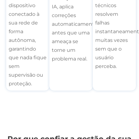
dispositivo
técnicos
IA, aplica
conectado à
resolvem
correções
sua rede de
falhas
automaticamente
forma
instantaneament
antes que uma
autônoma,
muitas vezes
ameaça se
garantindo
sem que o
torne um
que nada fique
usuário
problema real.
sem
perceba.
supervisão ou
proteção.
Por que confiar a gestão da sua