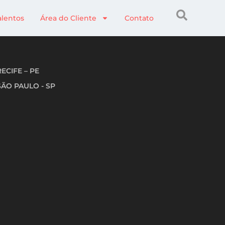
alentos
Área do Cliente
Contato
RECIFE – PE
SÃO PAULO - SP