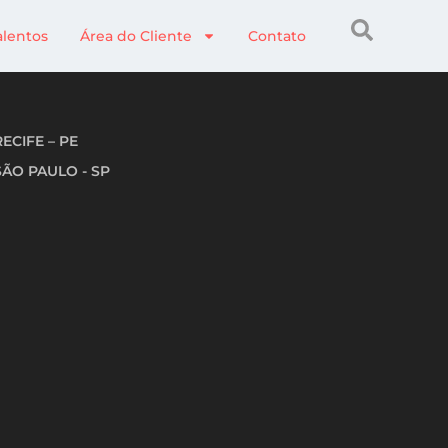
alentos
Área do Cliente
Contato
RECIFE – PE
SÃO PAULO - SP