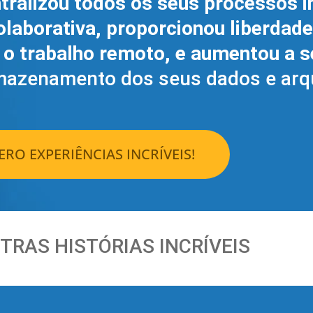
entralizou todos os seus processos i
olaborativa, proporcionou liberdad
o o trabalho remoto, e aumentou a 
mazenamento dos seus dados e arq
RO EXPERIÊNCIAS INCRÍVEIS!
TRAS HISTÓRIAS INCRÍVEIS