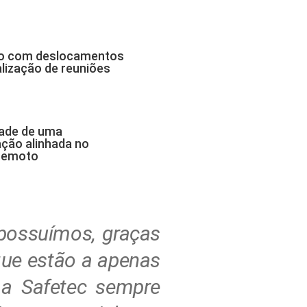
to com deslocamentos
alização de reuniões
ade de uma
ção alinhada no
 remoto
 possuímos, graças
que estão a apenas
 a Safetec sempre