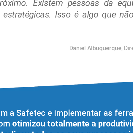
róximo. Existem pessoas da equ
estratégicas. Isso é algo que n
Daniel Albuquerque, Di
om a Safetec e implementar as fer
com
otimizou totalmente a produtiv