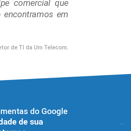
ipe comercial que
ão encontramos em
retor de TI da Um Telecom.
ramentas do Google
idade de sua