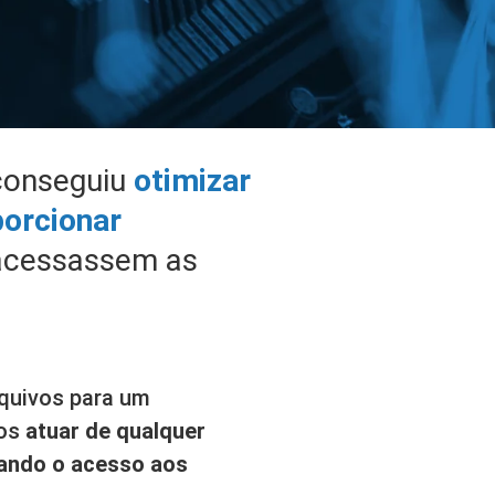
conseguiu
otimizar
porcionar
 acessassem as
rquivos para um
ios
atuar de qualquer
tando o acesso aos