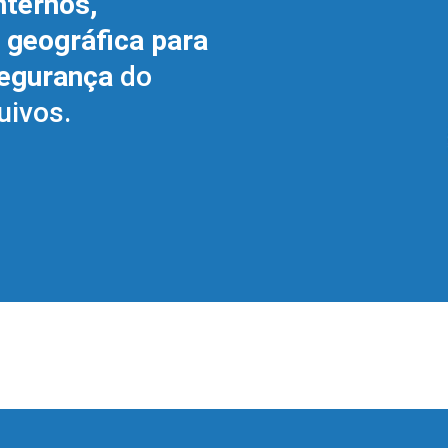
nternos,
e geográfica para
segurança
do
uivos.