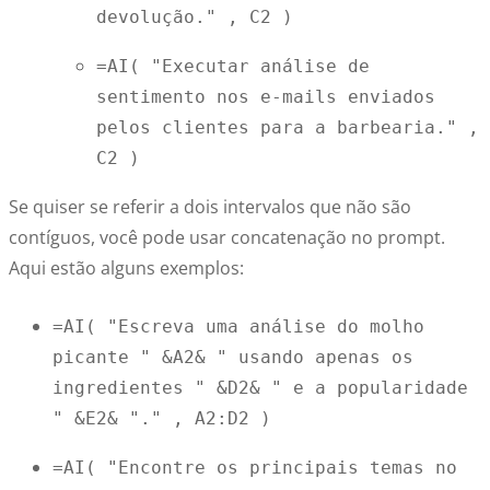
devolução."
 , 
C2
 ) 
=AI( 
"Executar análise de 
sentimento nos e-mails enviados 
pelos clientes para a barbearia."
 , 
C2
 )
Se quiser se referir a dois intervalos que não são
contíguos, você pode usar concatenação no prompt.
Aqui estão alguns exemplos:
=AI( 
"Escreva uma análise do molho 
picante " 
&A2& 
" usando apenas os 
ingredientes " 
&D2& 
" e a popularidade 
" 
&E2& 
"."
 , 
A2:D2
 ) 
=AI( 
"Encontre os principais temas no 