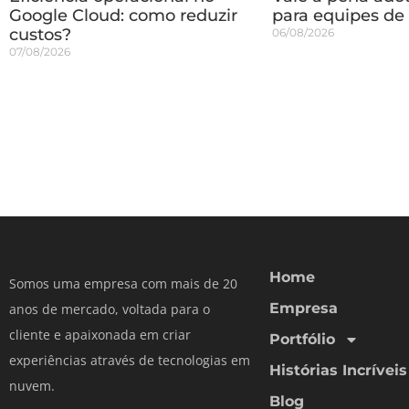
Google Cloud: como reduzir
para equipes de
custos?
06/08/2026
07/08/2026
Home
Somos uma empresa com mais de 20
Empresa
anos de mercado, voltada para o
cliente e apaixonada em criar
Portfólio
experiências através de tecnologias em
Histórias Incríveis
nuvem.
Blog