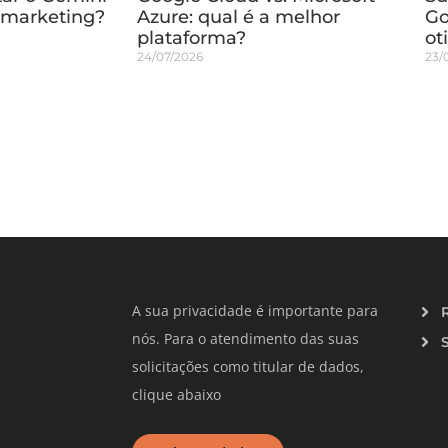
 marketing?
Azure: qual é a melhor
Go
plataforma?
ot
24/07/2026
23/
A sua privacidade é importante para
nós. Para o atendimento das suas
solicitações como titular de dados,
clique abaixo