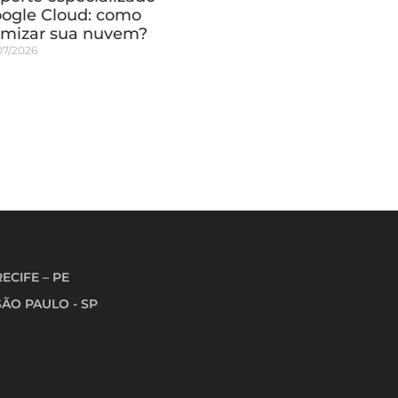
ogle Cloud: como
imizar sua nuvem?
07/2026
RECIFE – PE
SÃO PAULO - SP