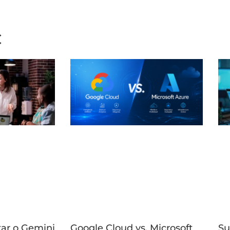
C
tar o Gemini
Google Cloud vs. Microsoft
Su