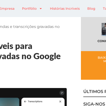
Empresa
Portfólio
Histórias Incríveis
Blog
T
endas e transcrições gravadas no
CONH
veis para
avadas no Google
BAIX
M
ÚLTIMOS 
SIGA-NOS