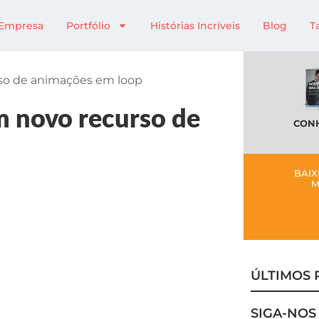
Empresa
Portfólio
Histórias Incríveis
Blog
T
so de animações em loop
m novo recurso de
CONH
BAIX
M
ÚLTIMOS 
SIGA-NOS