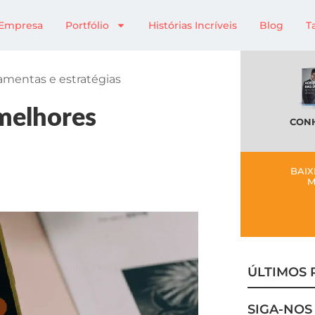
Empresa
Portfólio
Histórias Incríveis
Blog
T
amentas e estratégias
melhores
CONH
BAIX
M
ÚLTIMOS 
SIGA-NOS