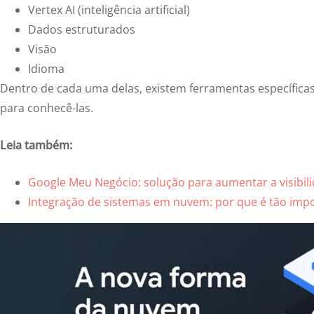
Vertex AI (inteligência artificial)
Dados estruturados
Visão
Idioma
Dentro de cada uma delas, existem ferramentas específica
para conhecê-las.
Leia também:
Google Meu Negócio: solução para aumentar a visibil
Integração de sistemas em nuvem: por que é tão imp