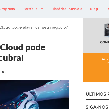
Empresa
Portfólio
Histórias Incríveis
Blog
T
loud pode alavancar seu negócio?
CONH
Cloud pode
cubra!
BAIX
M
lho
ÚLTIMOS 
SIGA-NOS