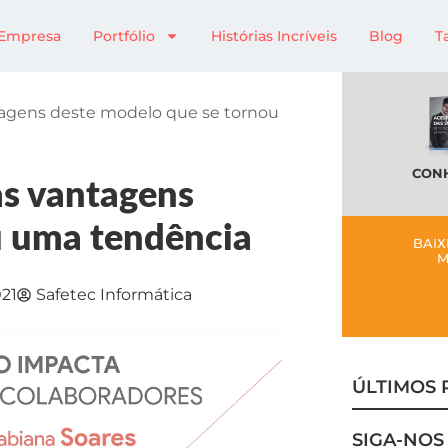
Empresa
Portfólio
Histórias Incríveis
Blog
T
ntagens deste modelo que se tornou
CONH
as vantagens
u uma tendência
BAIX
M
21
Safetec Informática
ÚLTIMOS 
SIGA-NOS