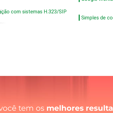
ração com sistemas H.323/SIP
Simples de con
 você tem os
melhores result