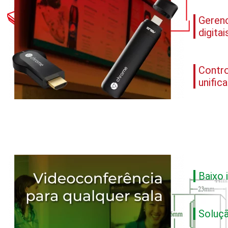
Geren
digita
Contro
unific
Baixo 
Soluçã