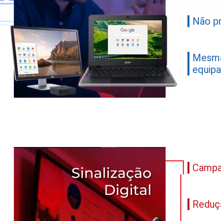
Não pr
Mesma
equip
Campa
Reduç