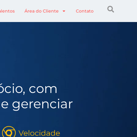
alentos
Área do Cliente
Contato
ócio, com
 de gerenciar