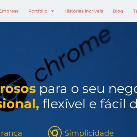
Empresa
Portfólio
Histórias Incríveis
Blog
T
erosos
para o seu neg
ional,
flexível e fácil