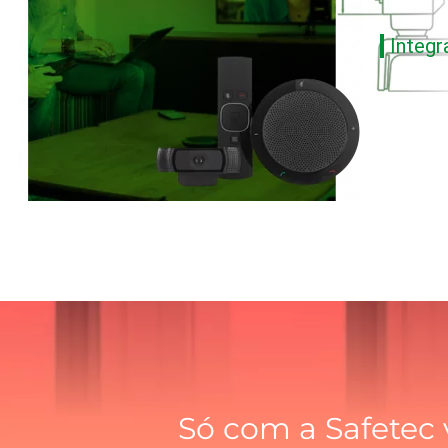
Integ
Só com a Safetec