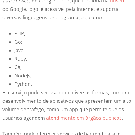
as a Service
)
do Google Cloud
, que funciona na
nuvem
do Google, logo, é acessível pela internet e suporta
diversas linguagens de programação, como:
PHP;
Go;
Java;
Ruby;
C#;
NodeJs;
Python.
E o serviço pode ser usado de diversas formas, como no
desenvolvimento de aplicativos que apresentem um alto
volume de tráfego, como um app que permite que os
usuários agendem
atendimento em órgãos públicos
.
Também pode oferecer serviços de backend para os