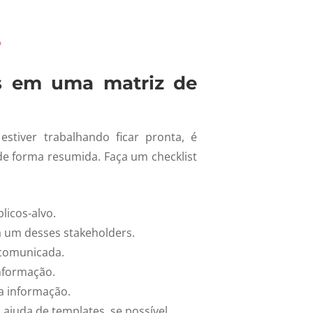
?
s em uma matriz de
tiver trabalhando ficar pronta, é
de forma resumida. Faça um checklist
licos-alvo.
a um desses stakeholders.
 comunicada.
informação.
 a informação.
ajuda de templates, se possível.