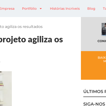
Empresa
Portfólio
Histórias Incríveis
Blog
T
o agiliza os resultados
rojeto agiliza os
CONH
BAIX
M
ÚLTIMOS 
SIGA-NOS