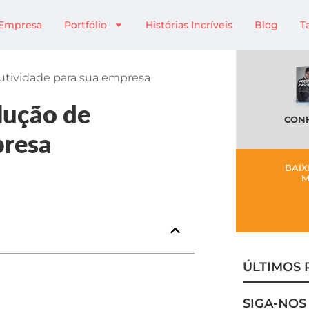
Empresa
Portfólio
Histórias Incríveis
Blog
T
dutividade para sua empresa
lução de
CONH
presa
BAIX
M
ÚLTIMOS 
SIGA-NOS