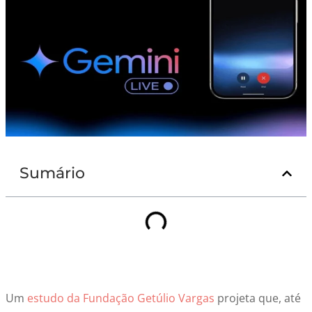
Sumário
Um
estudo da
Fundação Getúlio Vargas
projeta que, até