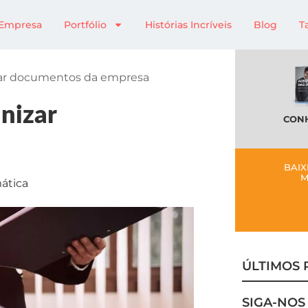
Empresa
Portfólio
Histórias Incríveis
Blog
T
zar documentos da empresa
nizar
CONH
BAIX
M
ática
ÚLTIMOS 
SIGA-NOS