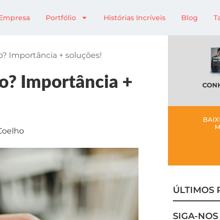
Empresa
Portfólio
Histórias Incríveis
Blog
T
o? Importância + soluções!
do? Importância +
CONH
BAIX
M
Coelho
ÚLTIMOS 
SIGA-NOS