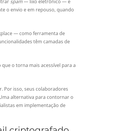
ltrar
spam
— lixo eletrônico — e
nte o envio e em repouso, quando
kplace — como ferramenta de
funcionalidades têm camadas de
o que o torna mais acessível para a
. Por isso, seus colaboradores
ma alternativa para contornar o
ialistas em implementação de
l criptografado