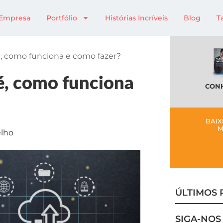
Empresa
Portfólio
Histórias Incríveis
Blog
T
é, como funciona e como fazer?
é, como funciona
CONH
BAIX
M
lho
ÚLTIMOS 
SIGA-NOS