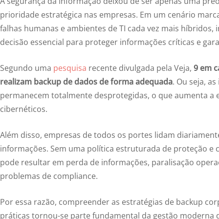
A segurança da informação deixou de ser apenas uma preo
prioridade estratégica nas empresas. Em um cenário mar
falhas humanas e ambientes de TI cada vez mais híbridos, 
decisão essencial para proteger informações críticas e gar
Segundo uma
pesquisa
recente divulgada pela Veja,
9 em c
realizam backup de dados de forma adequada
. Ou seja, a
permanecem totalmente desprotegidas, o que aumenta a ex
cibernéticos.
Além disso, empresas de todos os portes lidam diariamen
informações. Sem uma política estruturada de proteção e c
pode resultar em perda de informações, paralisação operac
problemas de compliance.
Por essa razão, compreender as estratégias de
backup cor
práticas tornou-se parte fundamental da gestão moderna de