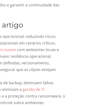
s e garantir a continuidade das
 artigo
 operacional, reduzindo riscos
tacionais em cenários críticos.
em nuvem
com ambientes locais e
maior resiliência operacional.
em definidas, versionamento,
assegurar que as cópias estejam
te de backup
, diminuem falhas
e otimizam a
gestão de TI
.
y
e a proteção contra ransomware, o
controle sobre ambientes