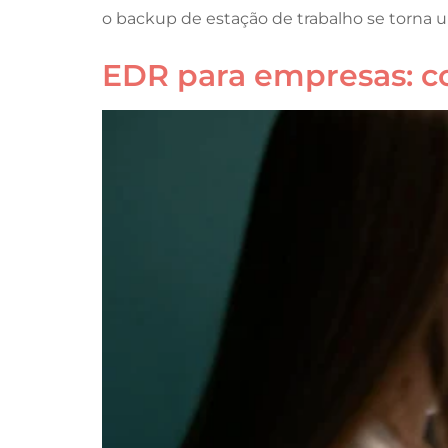
o backup de estação de trabalho se torna um
EDR para empresas: c