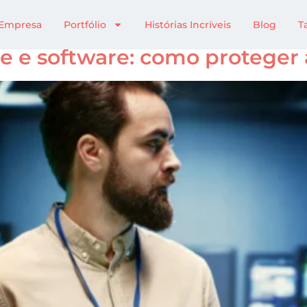
egurança
Empresa
Portfólio
Histórias Incríveis
Blog
T
e e software: como proteger a