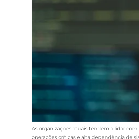
As organizações atuais tendem a lidar com
operações críticas e alta dependência de si