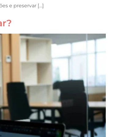
es e preservar […]
ar?