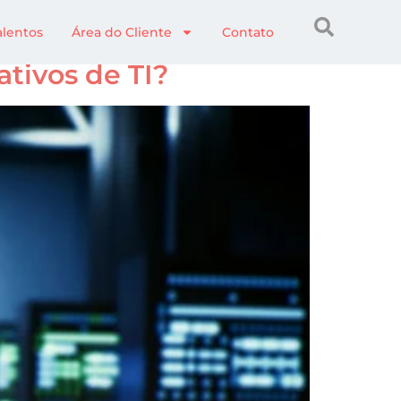
alentos
Área do Cliente
Contato
tivos de TI?