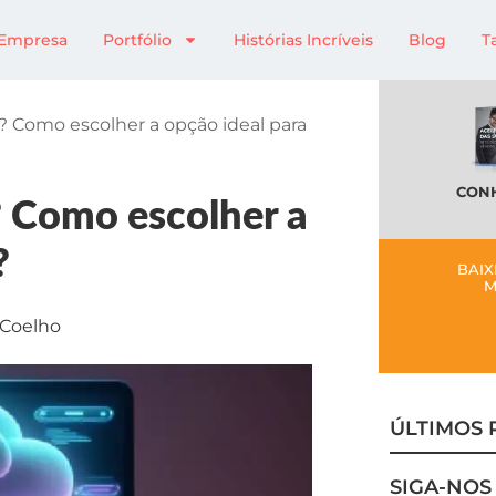
Empresa
Portfólio
Histórias Incríveis
Blog
T
 Como escolher a opção ideal para
CONH
 Como escolher a
?
BAIX
M
 Coelho
ÚLTIMOS 
SIGA-NOS